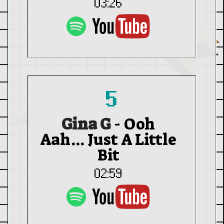
03:26
5
Gina G
-
Ooh
Aah... Just A Little
Bit
02:59