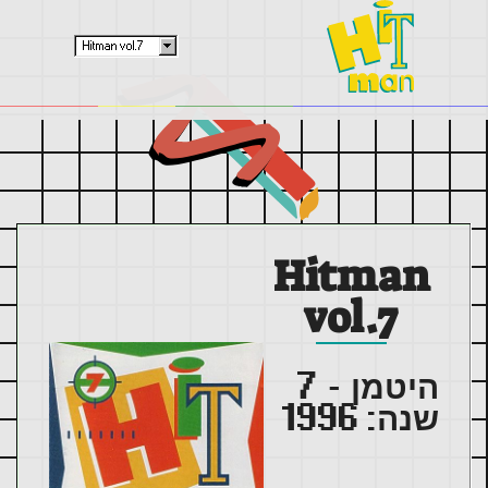
Hitman
vol.7
היטמן -
7
שנה:
1996