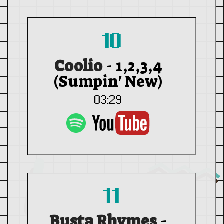
10
Coolio
-
1,2,3,4
(Sumpin' New)
03:29
11
Busta Rhymes
-