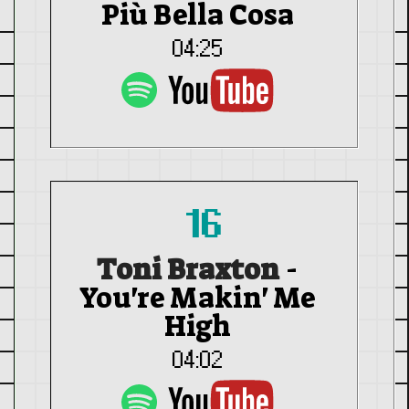
Più Bella Cosa
04:25
16
Toni Braxton
-
You're Makin' Me
High
04:02