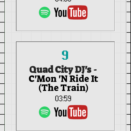
9
Quad City DJ's
-
C'Mon 'N Ride It
(The Train)
03:59