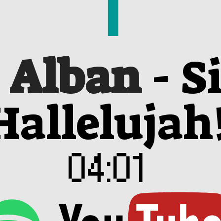
1
. Alban
-
S
Hallelujah
04:01