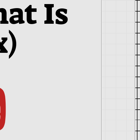
at Is
x)