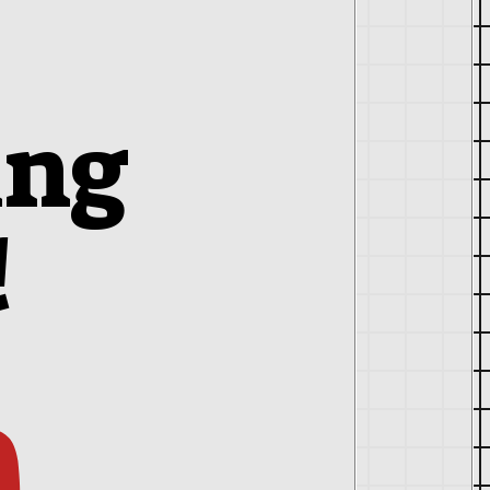
ing
!