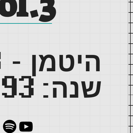
ol.3
היטמן -
3
שנה:
993