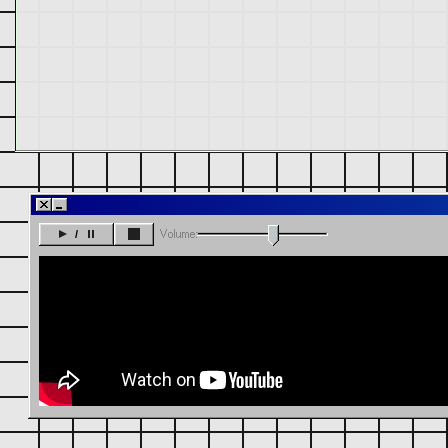
/
:Volume