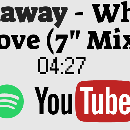
away
-
Wh
ove (7" Mi
04:27