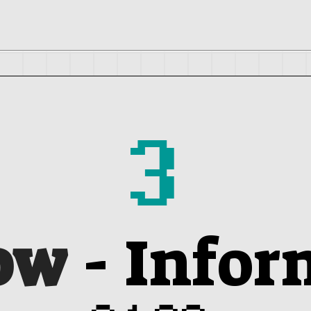
3
ow
-
Infor