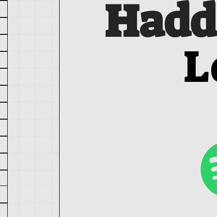
Hadd
L